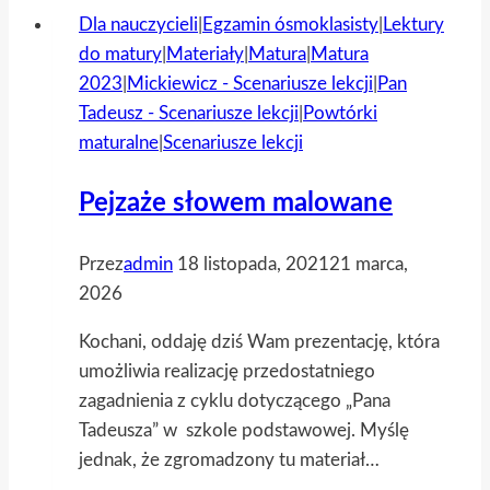
książka
Dla nauczycieli
|
Egzamin ósmoklasisty
|
Lektury
nad
do matury
|
Materiały
|
Matura
|
Matura
książkami
2023
|
Mickiewicz - Scenariusze lekcji
|
Pan
Tadeusz - Scenariusze lekcji
|
Powtórki
maturalne
|
Scenariusze lekcji
Pejzaże słowem malowane
Przez
admin
18 listopada, 2021
21 marca,
2026
Kochani, oddaję dziś Wam prezentację, która
umożliwia realizację przedostatniego
zagadnienia z cyklu dotyczącego „Pana
Tadeusza” w szkole podstawowej. Myślę
jednak, że zgromadzony tu materiał…