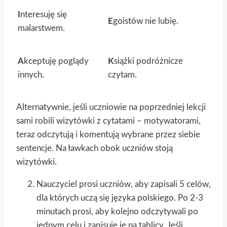
I
nteresuję się
E
goistów nie lubię.
malarstwem.
A
kceptuję poglądy
K
siążki podróżnicze
innych.
czytam.
Alternatywnie, jeśli uczniowie na poprzedniej lekcji
sami robili wizytówki z cytatami – motywatorami,
teraz odczytują i komentują wybrane przez siebie
sentencje. Na ławkach obok uczniów stoją
wizytówki.
Nauczyciel prosi uczniów, aby zapisali 5 celów,
dla których uczą się języka polskiego. Po 2-3
minutach prosi, aby kolejno odczytywali po
jednym celu i zapisuje je na tablicy. Jeśli