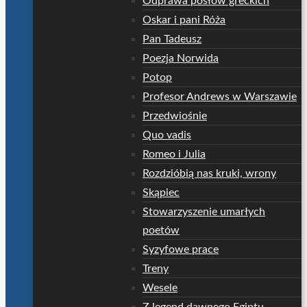
Odprawa posłów greckich
Oskar i pani Róża
Pan Tadeusz
Poezja Norwida
Potop
Profesor Andrews w Warszawie
Przedwiośnie
Quo vadis
Romeo i Julia
Rozdzióbią nas kruki, wrony
Skąpiec
Stowarzyszenie umarłych
poetów
Syzyfowe prace
Treny
Wesele