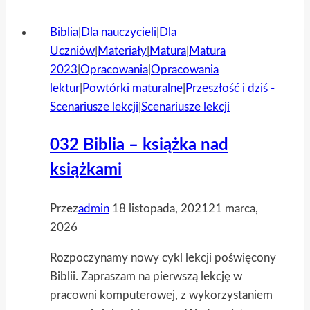
Fredry
Biblia
|
Dla nauczycieli
|
Dla
Uczniów
|
Materiały
|
Matura
|
Matura
2023
|
Opracowania
|
Opracowania
lektur
|
Powtórki maturalne
|
Przeszłość i dziś -
Scenariusze lekcji
|
Scenariusze lekcji
032 Biblia – książka nad
książkami
Przez
admin
18 listopada, 2021
21 marca,
2026
Rozpoczynamy nowy cykl lekcji poświęcony
Biblii. Zapraszam na pierwszą lekcję w
pracowni komputerowej, z wykorzystaniem