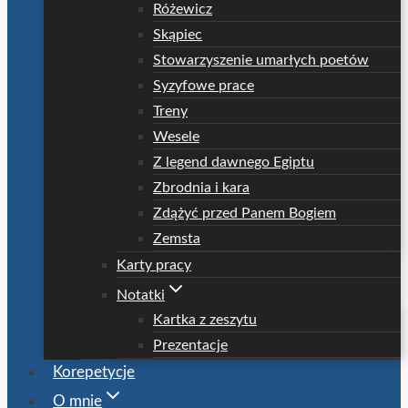
Różewicz
Skąpiec
Stowarzyszenie umarłych poetów
Syzyfowe prace
Treny
Wesele
Z legend dawnego Egiptu
Zbrodnia i kara
Zdążyć przed Panem Bogiem
Zemsta
Karty pracy
Notatki
Kartka z zeszytu
Prezentacje
Korepetycje
O mnie