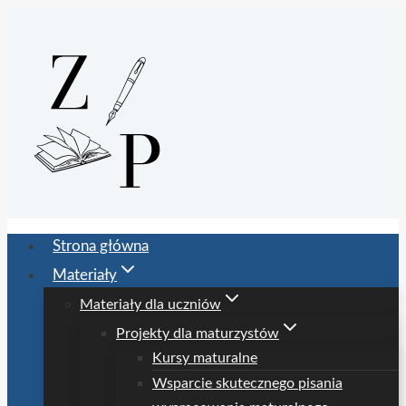
Przejdź
do
treści
Strona główna
Materiały
Materiały dla uczniów
Projekty dla maturzystów
Kursy maturalne
Wsparcie skutecznego pisania