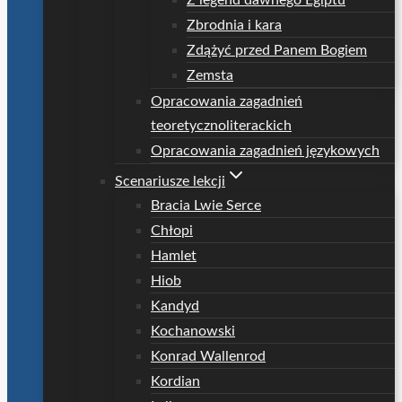
Z legend dawnego Egiptu
Zbrodnia i kara
Zdążyć przed Panem Bogiem
Zemsta
Opracowania zagadnień
teoretycznoliterackich
Opracowania zagadnień językowych
Scenariusze lekcji
Bracia Lwie Serce
Chłopi
Hamlet
Hiob
Kandyd
Kochanowski
Konrad Wallenrod
Kordian