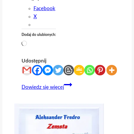
Facebook
X
Dodaj do ulubionych:
Wczytywanie…
Udostępnij
037
Dowiedz się więcej
Karta
pracy
Refleksje
w
Księdze
Koheleta