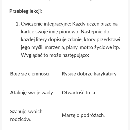
Przebieg lekcji:
Ćwiczenie integracyjne: Każdy uczeń pisze na
kartce swoje imię pionowo. Następnie do
każdej litery dopisuje zdanie, który przedstawi
jego myśli, marzenia, plany, motto życiowe itp.
Wyglądać to może następująco:
B
oję się ciemności.
R
ysuję dobrze karykatury.
A
takuję swoje wady.
O
twartość to ja.
S
zanuję swoich
M
arzę o podróżach.
rodziców.