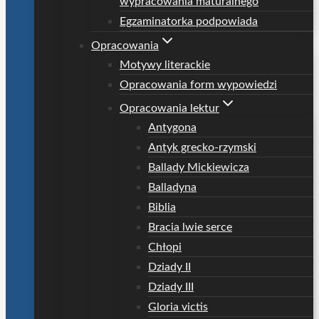
wypracowania maturalnego
Egzaminatorka podpowiada
Opracowania
Motywy literackie
Opracowania form wypowiedzi
Opracowania lektur
Antygona
Antyk grecko-rzymski
Ballady Mickiewicza
Balladyna
Biblia
Bracia lwie serce
Chłopi
Dziady II
Dziady III
Gloria victis