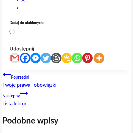
Dodaj do ulubionych:
Wczytywanie…
Udostępnij
Nawigacja
Poprzedni
Twoje prawa i obowiązki
wpisu
Następny
Lista lektur
Podobne wpisy