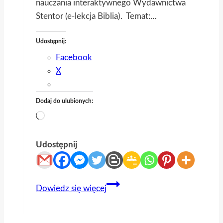
nauczania interaktywnego Wydawnictwa
Stentor (e-lekcja Biblia). Temat:…
Udostępnij:
Facebook
X
Dodaj do ulubionych:
Wczytywanie…
Udostępnij
032
Dowiedz się więcej
Biblia
–