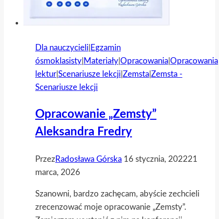
Dla nauczycieli
|
Egzamin
ósmoklasisty
|
Materiały
|
Opracowania
|
Opracowania
lektur
|
Scenariusze lekcji
|
Zemsta
|
Zemsta -
Scenariusze lekcji
Opracowanie „Zemsty”
Aleksandra Fredry
Przez
Radosława Górska
16 stycznia, 2022
21
marca, 2026
Szanowni, bardzo zachęcam, abyście zechcieli
zrecenzować moje opracowanie „Zemsty”.