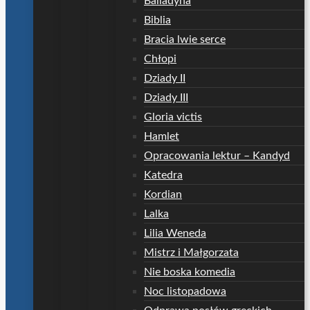
Balladyna
Biblia
Bracia lwie serce
Chłopi
Dziady II
Dziady III
Gloria victis
Hamlet
Opracowania lektur – Kandyd
Katedra
Kordian
Lalka
Lilia Weneda
Mistrz i Małgorzata
Nie boska komedia
Noc listopadowa