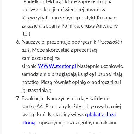
„Pudełka z lekturą”, które zaprezentują na
pierwszej lekcji poświęconej utworowi.
Rekwizyty to może być np. edykt Kreona o
zakazie grzebania Polinika, chusta Antygony
itp.)
Nauczyciel prezentuje podręcznik
Przeszłość i
dziś.
Może skorzystać z prezentacji
zamieszczonej na
stronie
WWW.stentor.pl
Następnie uczniowie
samodzielnie przeglądają książkę i uzupełniają
notatkę. Piszą również opinię o podręczniku i
ją uzasadniają.
Ewaluacja. Nauczyciel rozdaje każdemu
kartkę A4. Prosi, aby każdy odrysował na niej
swoją dłoń. Na tablicy wiesza
plakat z dużą
dłonią
i opisanymi poszczególnymi palcami: