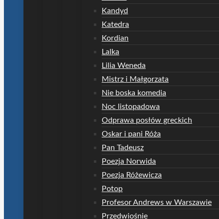
Kandyd
Katedra
Kordian
Lalka
Lilia Weneda
Mistrz i Małgorzata
Nie boska komedia
Noc listopadowa
Odprawa posłów greckich
Oskar i pani Róża
Pan Tadeusz
Poezja Norwida
Poezja Różewicza
Potop
Profesor Andrews w Warszawie
Przedwiośnie