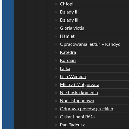
Chłopi
Dziady II
Dziady III
Gloria victis
Hamlet
Opracowania lektur – Kandyd
Katedra
Kordian
Lalka
Lilia Weneda
Mistrz i Małgorzata
Nie boska komedia
Noc listopadowa
Odprawa posłów greckich
Oskar i pani Róża
Pan Tadeusz