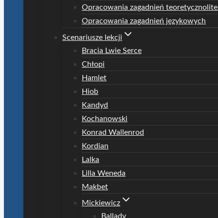
Opracowania zagadnień teoretycznolite
Opracowania zagadnień językowych
Scenariusze lekcji
Bracia Lwie Serce
Chłopi
Hamlet
Hiob
Kandyd
Kochanowski
Konrad Wallenrod
Kordian
Lalka
Lilla Weneda
Makbet
Mickiewicz
Ballady