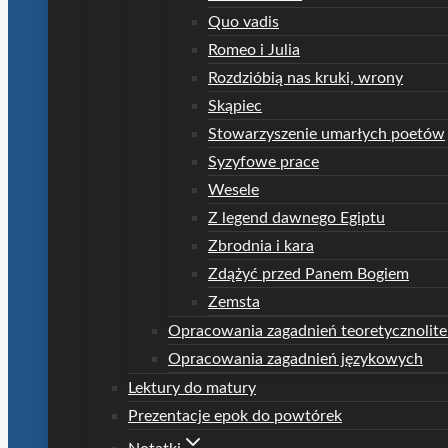
Quo vadis
Romeo i Julia
Rozdzióbią nas kruki, wrony
Skąpiec
Stowarzyszenie umarłych poetów
Syzyfowe prace
Wesele
Z legend dawnego Egiptu
Zbrodnia i kara
Zdążyć przed Panem Bogiem
Zemsta
Opracowania zagadnień teoretycznolite
Opracowania zagadnień językowych
Lektury do matury
Prezentacje epok do powtórek