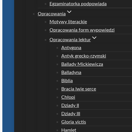
Egzaminatorka podpowiada
Opracowania
Motywy literackie
Opracowania form wypowiedzi
Opracowania lektur
Antygona
Antyk grecko-rzymski
Ballady Mickiewicza
Balladyna
Biblia
Bracia lwie serce
Chłopi
Dziady II
Dziady III
Gloria victis
Hamlet