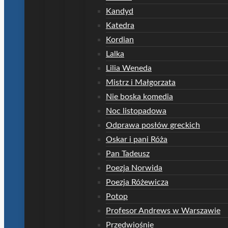
Kandyd
Katedra
Kordian
Lalka
Lilia Weneda
Mistrz i Małgorzata
Nie boska komedia
Noc listopadowa
Odprawa posłów greckich
Oskar i pani Róża
Pan Tadeusz
Poezja Norwida
Poezja Różewicza
Potop
Profesor Andrews w Warszawie
Przedwiośnie