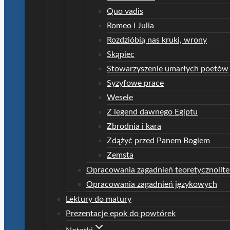
Quo vadis
Romeo i Julia
Rozdzióbią nas kruki, wrony
Skąpiec
Stowarzyszenie umarłych poetów
Syzyfowe prace
Wesele
Z legend dawnego Egiptu
Zbrodnia i kara
Zdążyć przed Panem Bogiem
Zemsta
Opracowania zagadnień teoretycznolite
Opracowania zagadnień językowych
Lektury do matury
Prezentacje epok do powtórek