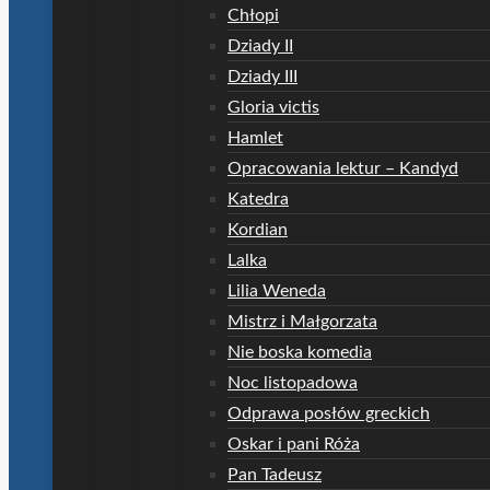
Chłopi
Dziady II
Dziady III
Gloria victis
Hamlet
Opracowania lektur – Kandyd
Katedra
Kordian
Lalka
Lilia Weneda
Mistrz i Małgorzata
Nie boska komedia
Noc listopadowa
Odprawa posłów greckich
Oskar i pani Róża
Pan Tadeusz