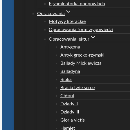
Egzaminatorka podpowiada
Opracowania
Motywy literackie
Opracowania form wypowiedzi
Opracowania lektur
Antygona
Antyk grecko-rzymski
Ballady Mickiewicza
Balladyna
Biblia
Bracia lwie serce
Chłopi
Dziady II
Dziady III
Gloria victis
Hamlet