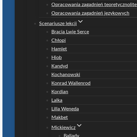
Opracowania zagadnień teoretycznolite
Opracowania zagadnień językowych
Scenariusze lekcji
Bracia Lwie Serce
Chłopi
Hamlet
Hiob
Kandyd
Kochanowski
Konrad Wallenrod
Kordian
Lalka
Lilla Weneda
Makbet
Mickiewicz
Ballady