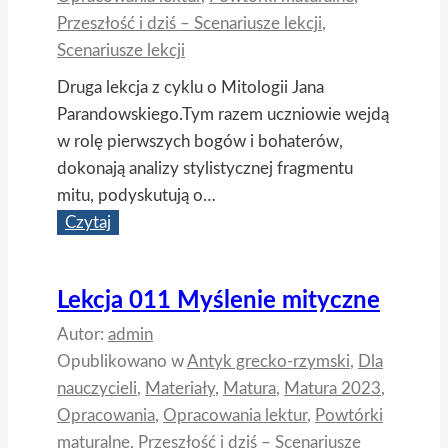
Przeszłość i dziś – Scenariusze lekcji
,
Scenariusze lekcji
Druga lekcja z cyklu o Mitologii Jana
Parandowskiego.Tym razem uczniowie wejdą
w rolę pierwszych bogów i bohaterów,
dokonają analizy stylistycznej fragmentu
mitu, podyskutują o…
Lekcja
Czytaj
012
Narodziny
Lekcja 011 Myślenie mityczne
świata
–
Autor:
admin
grecki
Opublikowano w
Antyk grecko-rzymski
,
Dla
mit
nauczycieli
,
Materiały
,
Matura
,
Matura 2023
,
o
Opracowania
,
Opracowania lektur
,
Powtórki
początku
maturalne
,
Przeszłość i dziś – Scenariusze