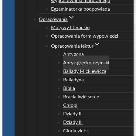
wypracowania maturalnego
Egzaminatorka podpowiada
Opracowania
Motywy literackie
Opracowania form wypowiedzi
Opracowania lektur
Antygona
Antyk grecko-rzymski
Ballady Mickiewicza
Balladyna
Biblia
Bracia lwie serce
Chłopi
Dziady II
Dziady III
Gloria victis