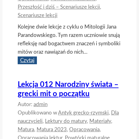
Przeszłość i dziś – Scenariusze lekcji
,
Scenariusze lekcji
Kolejne dwie lekcje z cyklu o Mitologii Jana
Parandowskiego. Tym razem uczniowie snują
refleksję nad bogactwem znaczeń i symboliki
mitów oraz nawiązań do nich…
Lekcja
Czytaj
014
015
Lekcja 012 Narodziny świata –
Kulturowe
grecki mit o początku
bogactwo
mitów
Autor:
admin
Opublikowano w
Antyk grecko-rzymski
,
Dla
nauczycieli
,
Lektury do matury
,
Materiały
,
Matura
,
Matura 2023
,
Opracowania
,
Opracowania lektur
,
Powtórki maturalne
,