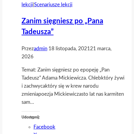
lekcji
|
Scenariusze lekcji
interaktywny
Zanim sięgniesz po „Pana
Tadeusza”
Przez
admin
18 listopada, 2021
21 marca,
2026
Temat: Zanim sięgniesz po epopeję „Pan
Tadeusz” Adama Mickiewicza. Chlebktóry żywi
i zachwycaktóry się w krew na­ro­du
zmieniapoezja Mic­kie­wi­czasto lat nas karmiten
sam…
Udostępnij:
Facebook