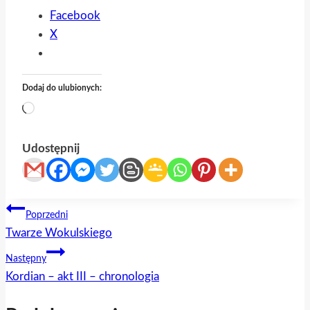
Facebook
X
Dodaj do ulubionych:
Wczytywanie…
Udostępnij
Nawigacja
Poprzedni
Twarze Wokulskiego
wpisu
Następny
Kordian – akt III – chronologia