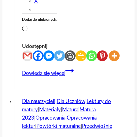
X
Dodaj do ulubionych:
Wczytywanie…
Udostępnij
Zanim
Dowiedz się więcej
sięgniesz
po
„Pana
Dla nauczycieli
|
Dla Uczniów
|
Lektury do
Tadeusza”
matury
|
Materiały
|
Matura
|
Matura
2023
|
Opracowania
|
Opracowania
lektur
|
Powtórki maturalne
|
Przedwiośnie