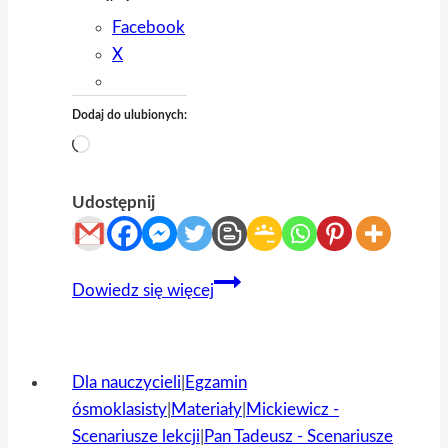
Facebook
X
Dodaj do ulubionych:
Wczytywanie…
Udostępnij
Pieśń
Dowiedz się więcej
świętojańska
i
Serce
Dla nauczycieli
|
Egzamin
roście
ósmoklasisty
|
Materiały
|
Mickiewicz -
–
Scenariusze lekcji
|
Pan Tadeusz - Scenariusze
arkusz