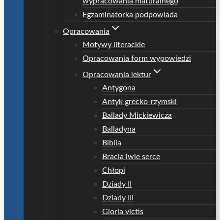
wypracowania maturalnego
Egzaminatorka podpowiada
Opracowania
Motywy literackie
Opracowania form wypowiedzi
Opracowania lektur
Antygona
Antyk grecko-rzymski
Ballady Mickiewicza
Balladyna
Biblia
Bracia lwie serce
Chłopi
Dziady II
Dziady III
Gloria victis