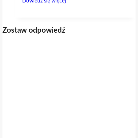
Dowiedz się więcej
008
Chmura
wyrazów
Zostaw odpowiedź
Odyseja