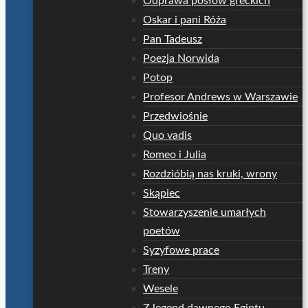
Odprawa posłów greckich
Oskar i pani Róża
Pan Tadeusz
Poezja Norwida
Potop
Profesor Andrews w Warszawie
Przedwiośnie
Quo vadis
Romeo i Julia
Rozdzióbią nas kruki, wrony
Skąpiec
Stowarzyszenie umarłych
poetów
Syzyfowe prace
Treny
Wesele