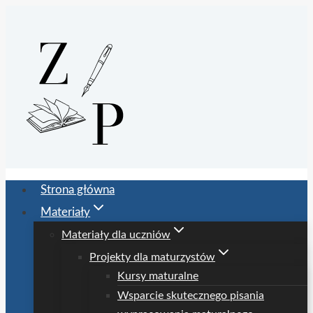
Przejdź
do
treści
Strona główna
Materiały
Materiały dla uczniów
Projekty dla maturzystów
Kursy maturalne
Wsparcie skutecznego pisania