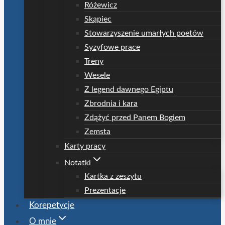
Różewicz
Skąpiec
Stowarzyszenie umarłych poetów
Syzyfowe prace
Treny
Wesele
Z legend dawnego Egiptu
Zbrodnia i kara
Zdążyć przed Panem Bogiem
Zemsta
Karty pracy
Notatki
Kartka z zeszytu
Prezentacje
Korepetycje
O mnie