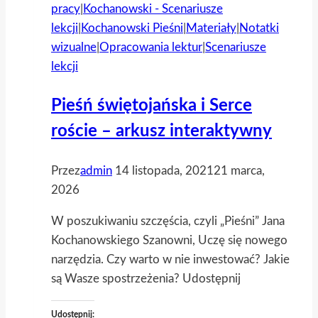
pracy
|
Kochanowski - Scenariusze
lekcji
|
Kochanowski Pieśni
|
Materiały
|
Notatki
wizualne
|
Opracowania lektur
|
Scenariusze
lekcji
Pieśń świętojańska i Serce
roście – arkusz interaktywny
Przez
admin
14 listopada, 2021
21 marca,
2026
W poszukiwaniu szczęścia, czyli „Pieśni” Jana
Kochanowskiego Szanowni, Uczę się nowego
narzędzia. Czy warto w nie inwestować? Jakie
są Wasze spostrzeżenia? Udostępnij
Udostępnij: