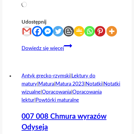
Wczytywanie…
Udostępnij
„Przedwiośnie”
Dowiedz się więcej
Stefana
Żeromskiego
Antyk grecko-rzymski
|
Lektury do
matury
|
Matura
|
Matura 2023
|
Notatki
|
Notatki
wizualne
|
Opracowania
|
Opracowania
lektur
|
Powtórki maturalne
007 008 Chmura wyrazów
Odyseja