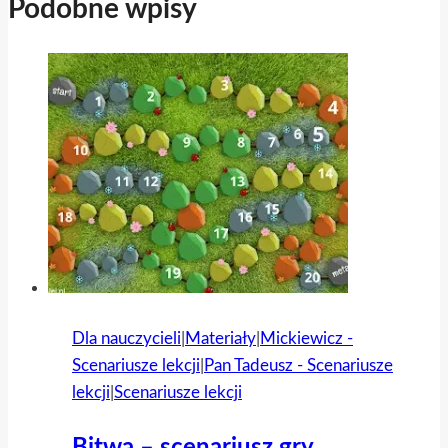
Podobne wpisy
Dla nauczycieli
|
Materiały
|
Mickiewicz -
Scenariusze lekcji
|
Pan Tadeusz - Scenariusze
lekcji
|
Scenariusze lekcji