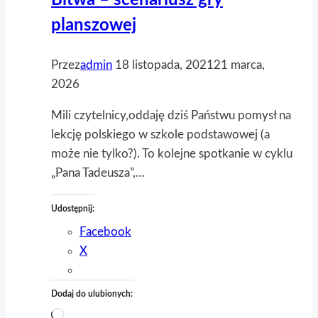
Bitwa – scenariusz gry
planszowej
Przez
admin
18 listopada, 2021
21 marca,
2026
Mili czytelnicy,oddaję dziś Państwu pomysł na
lekcję polskiego w szkole podstawowej (a
może nie tylko?). To kolejne spotkanie w cyklu
„Pana Tadeusza”,…
Udostępnij:
Facebook
X
Dodaj do ulubionych:
Wczytywanie…