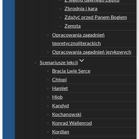
Z legend dawnego Egiptu
Zbrodnia i kara
Zdążyć przed Panem Bogiem
Zemsta
Opracowania zagadnień
teoretycznoliterackich
Opracowania zagadnień językowych
Scenariusze lekcji
Bracia Lwie Serce
Chłopi
Hamlet
Hiob
Kandyd
Kochanowski
Konrad Wallenrod
Kordian