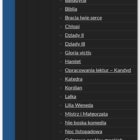
Balladyna
Biblia
Bracia lwie serce
Chłopi
Dziady II
Dziady III
Gloria victis
Hamlet
Opracowania lektur – Kandyd
Katedra
Kordian
Lalka
Lilia Weneda
Mistrz i Małgorzata
Nie boska komedia
Noc listopadowa