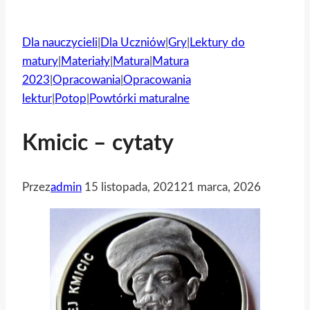
Dla nauczycieli
|
Dla Uczniów
|
Gry
|
Lektury do
matury
|
Materiały
|
Matura
|
Matura
2023
|
Opracowania
|
Opracowania
lektur
|
Potop
|
Powtórki maturalne
Kmicic – cytaty
Przez
admin
15 listopada, 2021
21 marca, 2026