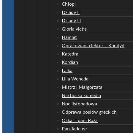
Chłopi
Dziady II
Dziady III
Gloria victis
Hamlet
Opracowania lektur – Kandyd
Katedra
Kordian
Lalka
Lilia Weneda
Mistrz i Małgorzata
Nie boska komedia
Noc listopadowa
Odprawa posłów greckich
Oskar i pani Róża
Pan Tadeusz