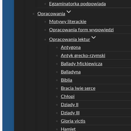
Egzaminatorka podpowiada
Opracowania
Motywy literackie
Opracowania form wypowiedzi
Opracowania lektur
Antygona
Antyk grecko-rzymski
Ballady Mickiewicza
Balladyna
Biblia
Bracia lwie serce
Chłopi
Dziady II
Dziady III
Gloria victis
Hamlet