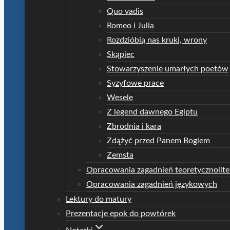
Quo vadis
Romeo i Julia
Rozdzióbią nas kruki, wrony
Skąpiec
Stowarzyszenie umarłych poetów
Syzyfowe prace
Wesele
Z legend dawnego Egiptu
Zbrodnia i kara
Zdążyć przed Panem Bogiem
Zemsta
Opracowania zagadnień teoretycznolite
Opracowania zagadnień językowych
Lektury do matury
Prezentacje epok do powtórek