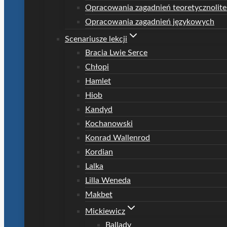
Opracowania zagadnień teoretycznolite
Opracowania zagadnień językowych
Scenariusze lekcji
Bracia Lwie Serce
Chłopi
Hamlet
Hiob
Kandyd
Kochanowski
Konrad Wallenrod
Kordian
Lalka
Lilla Weneda
Makbet
Mickiewicz
Ballady