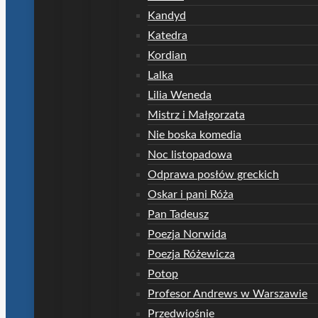
Kandyd
Katedra
Kordian
Lalka
Lilia Weneda
Mistrz i Małgorzata
Nie boska komedia
Noc listopadowa
Odprawa posłów greckich
Oskar i pani Róża
Pan Tadeusz
Poezja Norwida
Poezja Różewicza
Potop
Profesor Andrews w Warszawie
Przedwiośnie