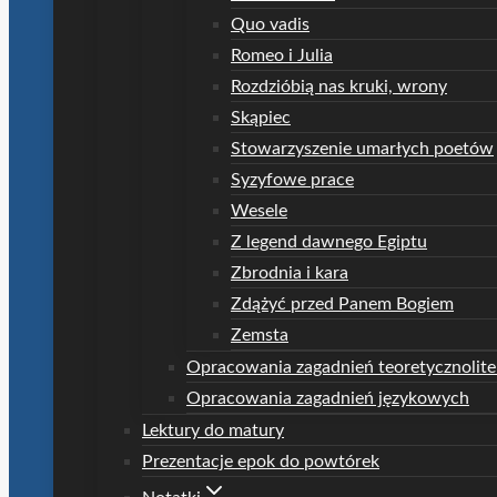
Quo vadis
Romeo i Julia
Rozdzióbią nas kruki, wrony
Skąpiec
Stowarzyszenie umarłych poetów
Syzyfowe prace
Wesele
Z legend dawnego Egiptu
Zbrodnia i kara
Zdążyć przed Panem Bogiem
Zemsta
Opracowania zagadnień teoretycznolite
Opracowania zagadnień językowych
Lektury do matury
Prezentacje epok do powtórek