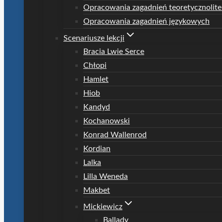
Opracowania zagadnień teoretycznolite
Opracowania zagadnień językowych
Scenariusze lekcji
Bracia Lwie Serce
Chłopi
Hamlet
Hiob
Kandyd
Kochanowski
Konrad Wallenrod
Kordian
Lalka
Lilla Weneda
Makbet
Mickiewicz
Ballady