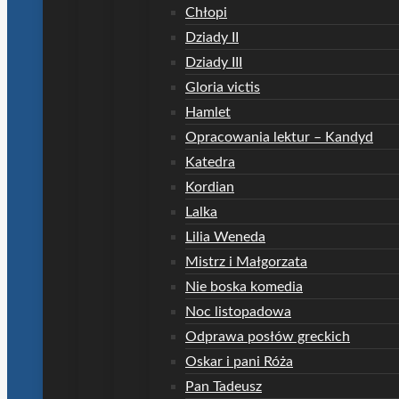
Chłopi
Dziady II
Dziady III
Gloria victis
Hamlet
Opracowania lektur – Kandyd
Katedra
Kordian
Lalka
Lilia Weneda
Mistrz i Małgorzata
Nie boska komedia
Noc listopadowa
Odprawa posłów greckich
Oskar i pani Róża
Pan Tadeusz