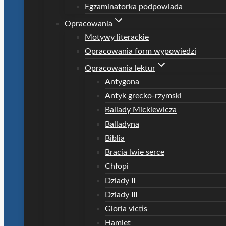
Egzaminatorka podpowiada
Opracowania
Motywy literackie
Opracowania form wypowiedzi
Opracowania lektur
Antygona
Antyk grecko-rzymski
Ballady Mickiewicza
Balladyna
Biblia
Bracia lwie serce
Chłopi
Dziady II
Dziady III
Gloria victis
Hamlet